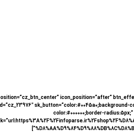
یزیون” sition=”cz_btn_center” icon_position=”after” btn_effect=”cz_btn_zoom_in
=”cz_23976″ sk_button=”color:#0045a0;background-color
color:#000000;border-radius:5px;”
ink=”url:https%3A%2F%2Finfoparse.ir%2Fshop%2F
%D8%AA%D9%84%D9%88%DB%8C%D8%B2