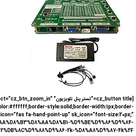
[cz_button title=”تستر پنل تلو
:#ffffff;border-style:solid;border-width:1px;border-
 icon=”fas fa-hand-point-up” sk_icon=”font-size:20px;”
%D8%AA%D8%B3%D8%AA%D8%B1-%D9%BE%D9%86%D9%84-
%DB%8C%D9%88%D9%86-2k-%D8%A8%D9%87-4k%2F”]