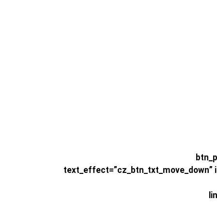
btn_po”
text_effect=”cz_btn_txt_move_down” id
l