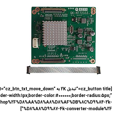
[cz_button title=”تبدیل 2K به wn
er-width:1px;border-color:#000000;border-radius:5px;”
e.ir%2Fshop%2F%D8%AA%D8%A8%D8%AF%DB%8C%D9%84-2k-
%D8%A8%D9%87-4k-converter-module%2F”]