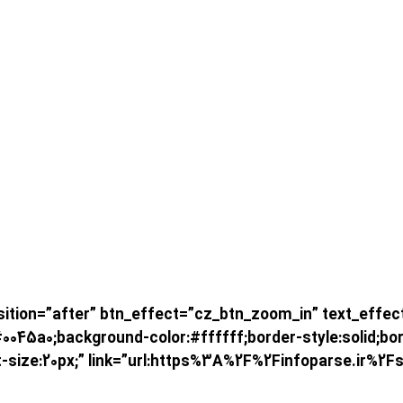
after” btn_effect=”cz_btn_zoom_in” text_effect=”cz_btn_txt_move_do
045a0;background-color:#ffffff;border-style:solid;bord
font-size:20px;” link=”url:https%3A%2F%2Finfopars