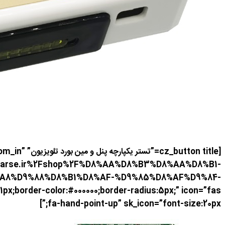
[tton title
infoparse.ir%2Fshop%2F%D8%AA%D8%B3%D8%AA%D8%B1-
A8%D9%88%D8%B1%D8%AF-%D9%85%D8%AF%D9%84-
px;border-color:#000000;border-radius:5px;” icon=”fas
fa-hand-point-up” sk_icon=”font-size:20px;”]