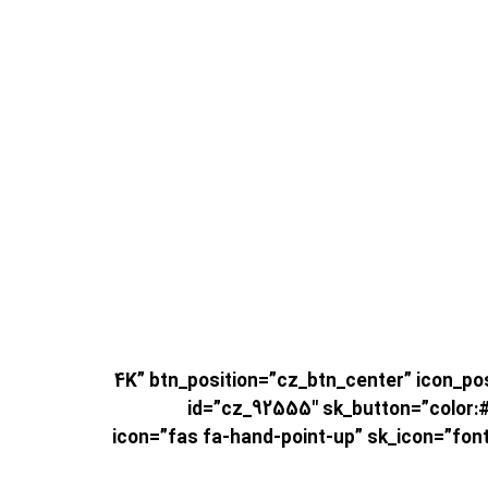
4K” btn_position=”cz_btn_center” icon_position=””
id=”cz_92555″ sk_button=”color:#0
icon=”fas fa-hand-point-up” sk_icon=”