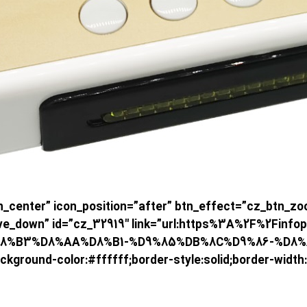
cz_bu=”تستر یکپارچه پنل و مین بورد تلویزیون” n_position=”after” btn_effect=”cz_btn_zoom_in
ove_down” id=”cz_32919″ link=”url:https%3A%2F%2F
8%B3%D8%AA%D8%B1-%D9%85%DB%8C%D9%86-%D8%
ground-color:#ffffff;border-style:solid;border-width:1