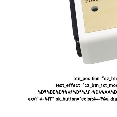
btn_position=”cz_btn_center” ico”
text_effect=”cz_btn_txt_m
%D9%BE%D9%86%D9%84-%D8%AA%D
exv2080%2F” sk_button=”color:#0045a0;back