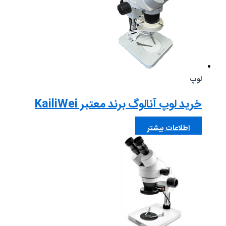
لوپ
خرید لوپ آنالوگ برند معتبر KailiWei
اطلاعات بیشتر