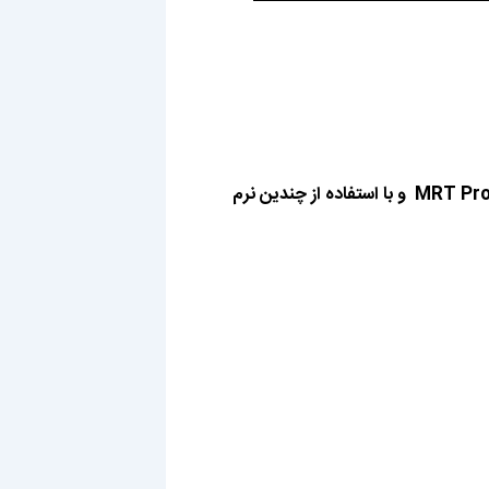
اطلاعاتی که بر روی حافظه EMMC ذخیره شده را میتوان با استفاده از دستگاه هایی همچون پروگرامر RT809 و دستگاه ریکاوری هارد MRT Pro و با استفاده از چندین نرم