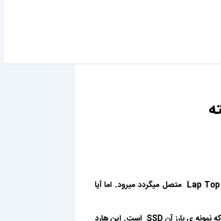
ه
امروزه وقتی اسم هارد دیسک را می بریم ناخواسته فکرمان به سمت جعبه های فلزی 3.5 اینچی که با کابل SATA به انواع PC و Lap Top متصل میگردد میرود. اما آیا
در جوای این سوال باید گفت بله! اما نه هارد ها فلزی 3.5 اینچی که دارای موتور و صفحه اطلاعات هستند. بلکه هارد های نسل جدید که نمونه ی بارز آن SSD است. این هارد